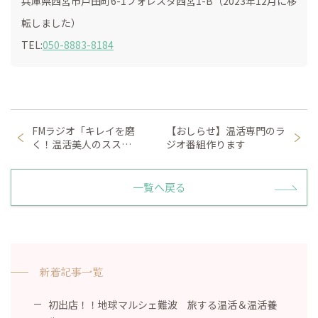
兵庫県西宮市戸田町6-1フォレスタ西宮1-B（2023年12月に移
転しました）
TEL:
050-8883-8184
FMラジオ「キレイを磨
【おしらせ】温活専門のラ
く！温活美人のスス…
ジオ番組作ります
一覧へ戻る
新着記事一覧
初出店！！地球マルシェ難波 旅する温活＆温活養